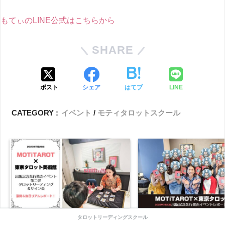
もてぃのLINE公式はこちらから
SHARE
ポスト
シェア
はてブ
LINE
CATEGORY :
イベント
モティタロットスクール
MOTiTAROT×東京タロット美術館
MOTiTAROT×東京タロ
タロットリーディングスクール