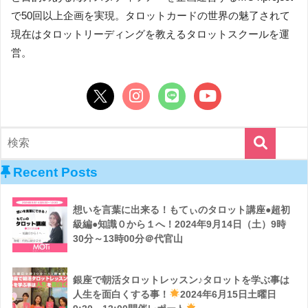
で50回以上企画を実現。タロットカードの世界の魅了されて
現在はタロットリーディングを教えるタロットスクールを運
営。
Recent Posts
想いを言葉に出来る！もてぃのタロット講座●超初
級編●知識０から１へ！2024年9月14日（土）9時
30分～13時00分＠代官山
銀座で朝活タロットレッスン♪タロットを学ぶ事は
人生を面白くする事！
2024年6月15日土曜日