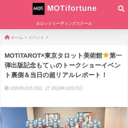
MOTifortune
タロットリーディングスクール
ホーム
イベント
MOTiTAROT×東京タロット美術館
第一
弾出版記念もてぃのトークショーイベン
ト裏側＆当日の超リアルレポート！
2023年10月20日
2023年10月25日