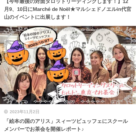
【今年最後の対面タロットリーディングします！】12
月9、10日にMarché de Noël★マルシェドノエルin代官
山のイベントに出展します！
2023年11月2日
「絵本の国のアリス」スィーツビュッフェにスクール
メンバーでお茶会を開催レポート♪