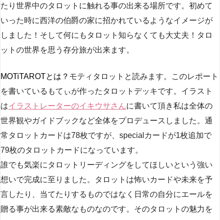
たり世界中のタロットに触れる事の出来る場所です。初めて
いった時に西洋の伯爵の家に招かれているようなイメージが
しました！そして何にもタロット知らなくても大丈夫！タロ
ットの世界を思う存分旅が出来ます。
MOTiTAROTとは？
モティタロットと読みます。このレポート
を書いているもてぃが作ったタロットデッキです。イラスト
は
イラストレーターのイキウサさん
に書いて頂き私は全体の
世界観やガイドブックなど全体をプロデュースしました。通
常タロットカードは78枚ですが、specialカードが1枚追加で
79枚のタロットカードになっています。
誰でも気楽にタロットリーディングをしてほしいという強い
想いで完成に至りました。タロットは怖いカードや未来を予
言したり、当てたりするものではなく日常の自分にエールを
贈る事が出来る素敵なものなのです。そのタロットの魅力を