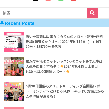
Recent Posts
想いを言葉に出来る！もてぃのタロット講座●超初
級編●知識０から１へ！2024年9月14日（土）9時
30分～13時00分＠代官山
銀座で朝活タロットレッスン♪タロットを学ぶ事は
人生を面白くする事！
2024年6月15日土曜日
9:30～13:00開催レポート
5月30日開催のタロットリーディング会開催レポー
ト！オンラインだけじゃ限界！やっぱり対面だから
こそ理解が深まる！